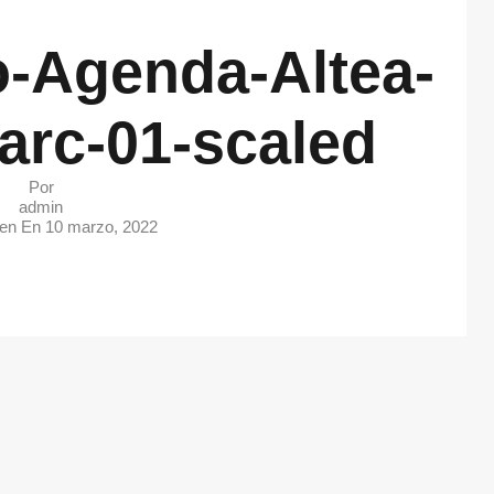
-Agenda-Altea-
arc-01-scaled
Por
admin
 en En
10 marzo, 2022